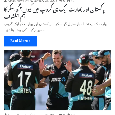
Aman News Int
January 29, 2026
0
44
پاکستان اور بھارت ایک ہی گروپ میں کیوں؟ گواسکر کا
اہم انکشاف
بھارت کے لیجنڈ بلے باز سنیل گواسکر نے پاکستان اور بھارت کو ایک گروپ
میں رکھنے کی وجہ بتا دی۔…
Read More »