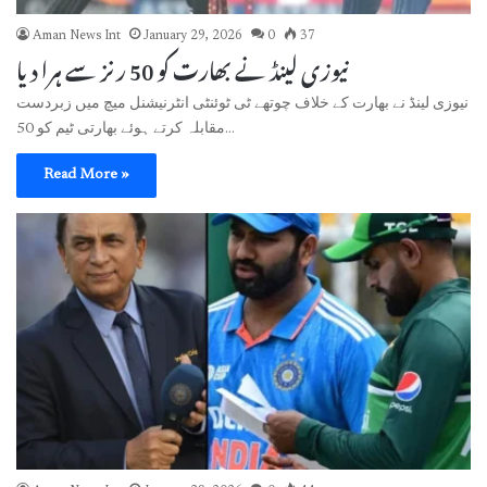
Aman News Int
January 29, 2026
0
37
نیوزی لینڈ نے بھارت کو 50 رنز سے ہرا دیا
نیوزی لینڈ نے بھارت کے خلاف چوتھے ٹی ٹوئنٹی انٹرنیشنل میچ میں زبردست
مقابلہ کرتے ہوئے بھارتی ٹیم کو 50…
Read More »