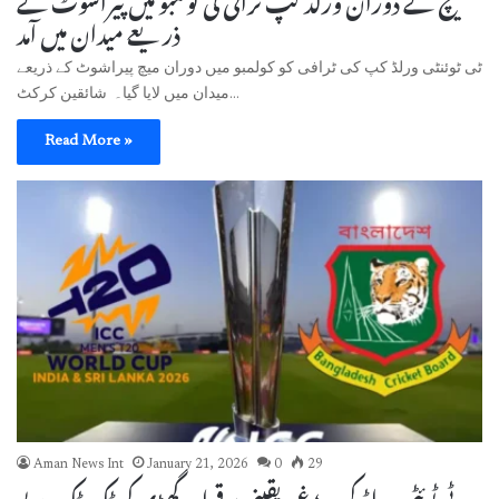
ذریعے میدان میں آمد
ٹی ٹوئنٹی ورلڈ کپ کی ٹرافی کو کولمبو میں دوران میچ پیراشوٹ کے ذریعے
میدان میں لایا گیا۔ شائقین کرکٹ…
Read More »
Aman News Int
January 21, 2026
0
29
ٹی ٹوئٹی ورلڈ کپ؛ غیر یقینی برقرار، گھڑی کی ٹِک ٹِک بے