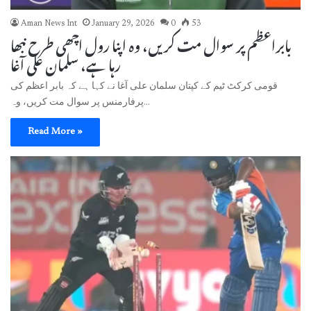
Aman News Int
January 29, 2026
0
53
بابراعظم پر سوال مت کریں، وہ اپنا رول اچھی طرح نبھا
رہا ہے، سلمان علی آغا
قومی کرکٹ ٹیم کے کپتان سلمان علی آغا نے کہا ہے کہ بابر اعظم کی
پرفارمنس پر سوال مت کریں، وہ…
Read More »