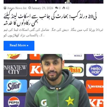
Aman News Int
January 29, 2026
0
42
ٹی20 ورلڈ کپ؛ بھارت کی جانب سے اسکاٹ لینڈ کیلئے
بھی رکاوٹوں کا خدشہ
ٹی20 ورلڈ کپ میں بنگلہ دیش کی جگہ شامل کی گئی اسکاٹ لینڈ کی ٹیم
کے پاکستانی نژاد کھلاڑیوں کو…
Read More »