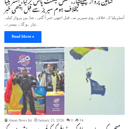
کیخلاف ہوم سیریز سے قبل اچھی خبر
آسٹریلیا کے خلاف ہوم سیریز سے قبل اچھی خبر آ گئی ، شاہین پرواز کیلیے
تیار ہو گئے، پیسر نے…
Read More »
Aman News Int
January 23, 2026
0
34
میچ کے دوران ورلڈ کپ ٹرافی کی کولمبو میں پیراشوٹ کے