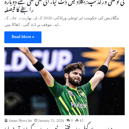
ٹی ٹوئنٹی ورلڈکپ: بنگلادیش ڈٹ گیا، آئی سی سی سے دوبارہ
رابطے کا فیصلہ
بنگلادیش کی حکومت ٹی ٹوئنٹی ورلڈکپ 2026 کے لیے بھارت نہ جانے کے
اپنے موقف پر ڈٹ گئی۔ ڈھاکا میں…
Read More »
Aman News Int
January 23, 2026
0
42
شاہین پرواز کیلیے تیار، فٹنس ٹیسٹ پاس کرلیا، آسٹریلیا