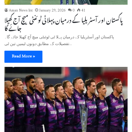
Aman News Int
January 29, 2026
0
41
پاکستان اور آسٹریلیا کے درمیان پہلا ٹی ٹوئنٹی میچ آج کھیلا
جائے گا
پاکستان اور آسٹریلیا کے درمیان پہلا ٹی ٹوئںٹی میچ آج کھیلا جائے گا۔
تفصیلات کے مطابق دونوں ٹیمیں تین ٹی…
Read More »