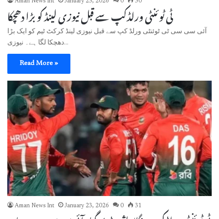
Aman News Int
January 23, 2026
0
50
ٹی ٹوئنٹی ورلڈکپ سے قبل نیوزی لینڈ کو بڑا دھچکا
آئی سی سی ٹی ٹوئنٹی ورلڈ کپ سے قبل نیوزی لینڈ کرکٹ ٹیم کو ایک بڑا
دھچکا لگا ہے۔ نیوزی…
Read More »
Aman News Int
January 23, 2026
0
31