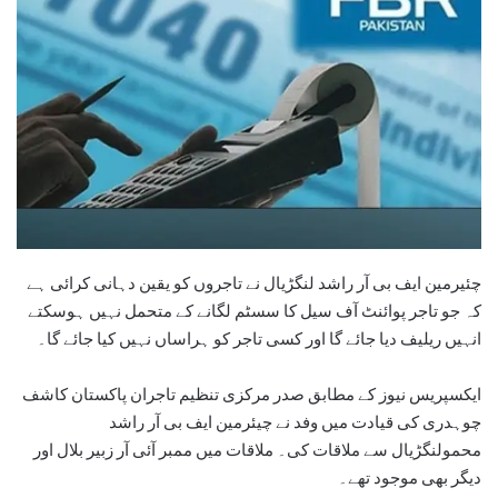
چئیرمین ایف بی آر راشد لنگڑیال نے تاجروں کو یقین دہانی کرائی ہے
کہ جو تاجر پوائنٹ آف سیل کا سسٹم لگانے کے متحمل نہیں ہوسکتے
انہیں ریلیف دیا جائے گا اور کسی تاجر کو ہراساں نہیں کیا جائے گا۔
ایکسپریس نیوز کے مطابق صدر مرکزی تنظیم تاجران پاکستان کاشف
چوہدری کی قیادت میں وفد نے چیئرمین ایف بی آر راشد
محمولنگڑیال سے ملاقات کی۔ ملاقات میں ممبر آئی آر زبیر بلال اور
دیگر بھی موجود تھے۔