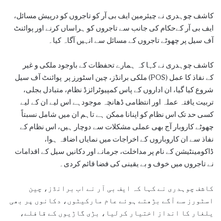
کاشف چوہدری نے چیئرمین ایف بی آر کو تاجروں کو درپیش مسائل،
ایف بی آر کےحکام کی جانب سے تاجروں کو ہراساں کرنے اور پوائنٹ
آف سیل پر چھوٹے تاجروں کے مسائل سے انہیں آگاہ کیا۔
کاشف چوہدری نے کہا کہ ہمارے تحفظات کے باوجود ملکی و غیر
ملکی برانڈز، چین اسٹورز پر پوائنٹ آف سیل (POS) کے نفاذ کا عمل
شروع کیا گیا، ان اداروں کے پاس کمپیوٹرائزڈ نظام، متبادل بجلی،
تربیت یافتہ عملہ اور انتظامی ڈھانچہ موجودہے اس لیے ان کے لیے
کسی حد تک اس نظام کو اپنانا ممکن ہے تاہم ان میں شامل نسبتاً
چھوٹے کاروبار آج بھی عملی مشکلات سے دوچار ہیں، اس نظام کے
نفاذ سے ان کاروباروں کے اخراجات میں نمایاں اضافہ ہوا،
ڈاکومینٹیشن کے نام پر مداخلت، جرمانے اور دکانیں سیل کے اقدامات
نے تاجروں میں خوف و بے یقینی کی فضا قائم کردی۔
کاشف چوہدری نے کہا کہ ایف بی آر نے اب برانڈز، چین
اسٹورز سے آگے بڑھتے ہوئے عام مارکیٹوں، دکانوں پر بھی
یلغار کا انداز اختیار کرلیا، بڑی گاڑیوں کے قافلے،