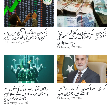
پاکستان کے ہر شہری پر کتنا قرض ہے؟
پاکستان اسٹاک ایکسچینج میں ریکارڈ
قرضوں کے خطرناک حد تک بڑھنے کی
تیزی؛ انڈیکس نئی بلند ترین سطح پر
رپورٹ جاری
January 21, 2026
January 29, 2026
کراچی سے پاکستان کے سارے قرض
ایس آئی ایف سی کی کاوشوں سے
اتار سکتے ہیں، چیئرمین نیب
پاکستان سرمایہ کاروں کے لیے موثر
پلیٹ فارم بن گیا
January 29, 2026
January 2, 2026