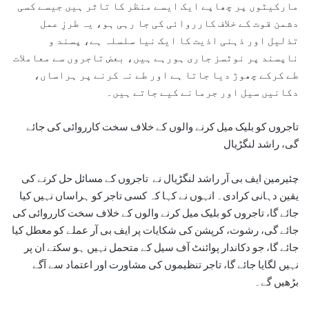
مارکیٹوں پر چھاپے ایک ایسے منظر کا تاثر ہیں جیسے کسی
دشمن قوت کے خلاف کارروائی کی جا رہی ہو، یہ طرزِ عمل
تذلیل اور ذہنی اذیت کا ایک نیا سلسلہ ہے، پسند و
ناپسند پر نوٹسز جاری ہورہے ہیں، بعض تاجروں سے معاملات
طے کرکے چھوڑ دیا جاتا ہے اور طے نہ کرنے پر ہراساں،
دکانیں سیل اور جرمانے کیے جاتے ہیں۔
تاجروں کو بلیک میل کرنے والوں کے خلاف سخت کارروائی کی جائے
گی، راشد لنگڑیال
چئیرمین ایف بی آر راشد لنگڑیال نے تاجروں کے مسائل حل کرنے کی
یقین دہانی کرادی۔ انہوں نے کہا کہ کسی تاجر کو ہراساں نہیں کیا
جائے گا، تاجروں کو بلیک میل کرنے والوں کے خلاف سخت کارروائی کی
جائے گی، رشوت، کرپشن کی شکایات پر ایف بی آر عملے کو معطل کیا
جائے گا، جو دکاندار پوائنٹ آف سیل کے متحمل نہیں ہو سکتے ان پر
نہیں لگایا جائے گا، تاجر تنظیموں کی مشاورت اور اعتماد سے آگے
بڑھیں گے۔