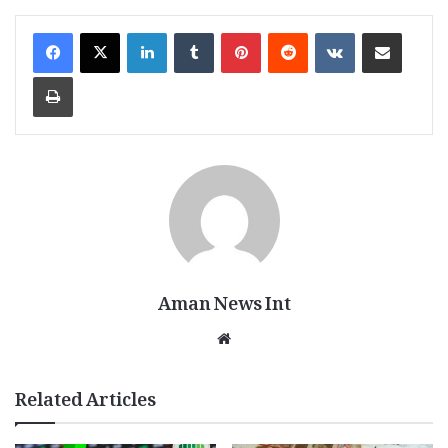
LinkedIn
Tumblr
Pinterest
Reddit
VKontakte
Share via Email
Print
Aman News Int
Website
Related Articles