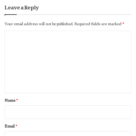
Leave a Reply
Your email address will not be published.
Required fields are marked
*
C
o
m
m
e
n
t
*
Name
*
Email
*