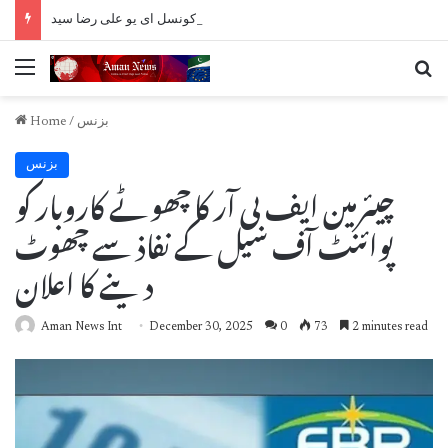
آٓزادکشمیر میں تشدد اور شہادتیں قابل مذمت ہے، مسئلہ پرامن حل کیا جائے، چیئرمین کشمیر کونسل ای یو علی رضا سید
Menu
Se
بزنس
/
Home
بزنس
چیئرمین ایف بی آر کا چھوٹے کاروبار کو
پوائنٹ آف سیل کے نفاذ سے چھوٹ
دینے کا اعلان
Aman News Int
December 30, 2025
0
73
2 minutes read